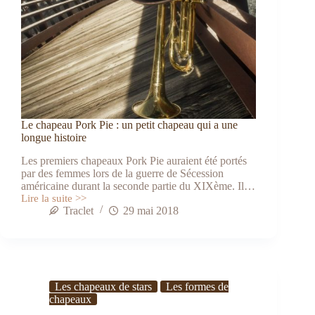
Le chapeau Pork Pie : un petit chapeau qui a une
longue histoire
Les premiers chapeaux Pork Pie auraient été portés
par des femmes lors de la guerre de Sécession
américaine durant la seconde partie du XIXème. Il…
Lire la suite >>
Le
Traclet
29 mai 2018
chapeau
Pork
Pie
:
un
petit
Les chapeaux de stars
Les formes de
chapeau
qui
chapeaux
a